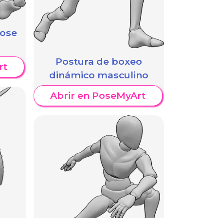
pose
Postura de boxeo
rt
dinámico masculino
Abrir en PoseMyArt