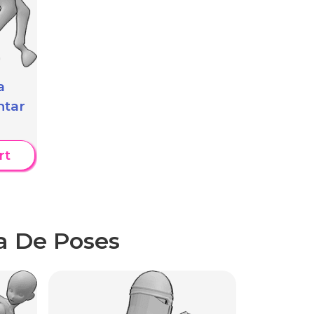
a
ntar
rt
a De Poses