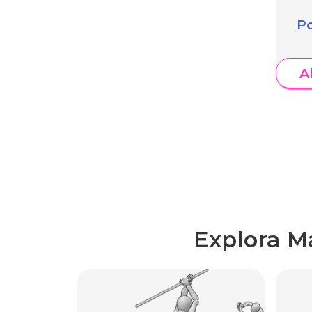
Po
A
Explora M