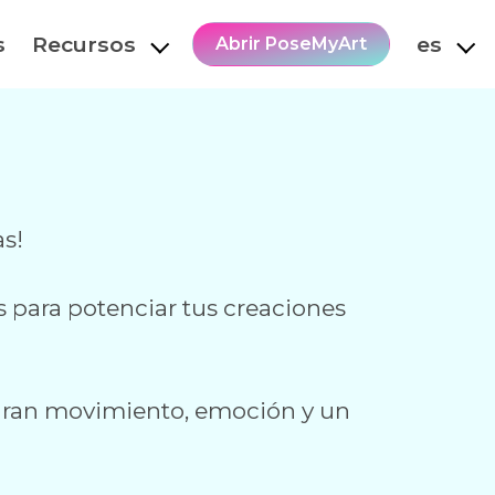
s
Recursos
es
Abrir PoseMyArt
s!
para potenciar tus creaciones
turan movimiento, emoción y un