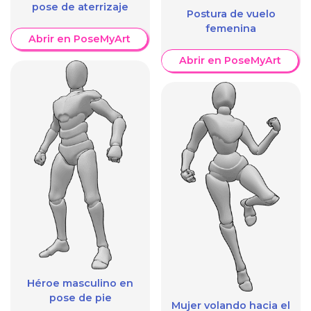
pose de aterrizaje
Postura de vuelo
femenina
Abrir en PoseMyArt
Abrir en PoseMyArt
Héroe masculino en
pose de pie
Mujer volando hacia el