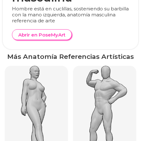
Hombre está en cuclillas, sosteniendo su barbilla
con la mano izquierda, anatomía masculina
referencia de arte
Abrir en PoseMyArt
Más Anatomía Referencias Artísticas