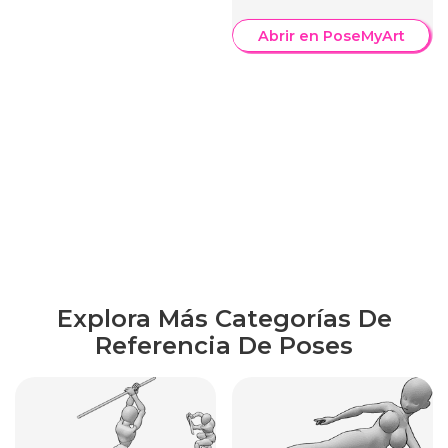
Abrir en PoseMyArt
Explora Más Categorías De
Referencia De Poses