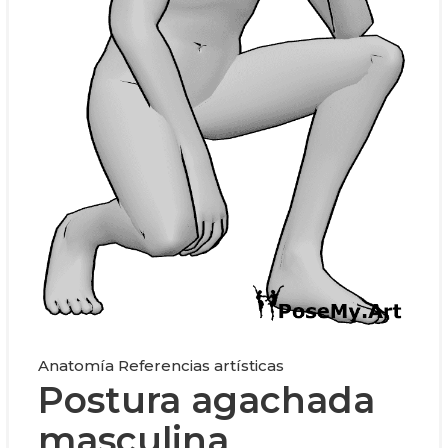
Anatomía Referencias artísticas
Postura agachada
masculina