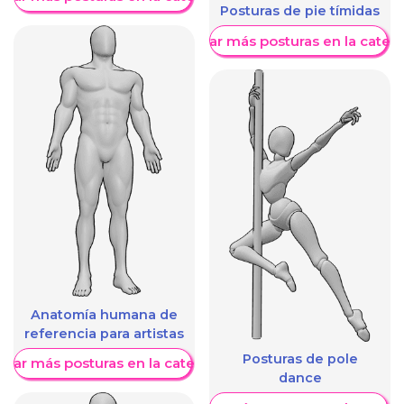
Posturas de pie tímidas
Mostrar más posturas en la categ
Anatomía humana de
referencia para artistas
Posturas de pole
trar más posturas en la categoría
dance