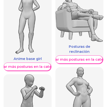
Posturas de
reclinación
Anime base girl
Mostrar más posturas en la categ
trar más posturas en la categoría