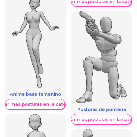
Mostrar más posturas en la categ
Anime base femenino
trar más posturas en la categoría
Posturas de puntería
Mostrar más posturas en la categ