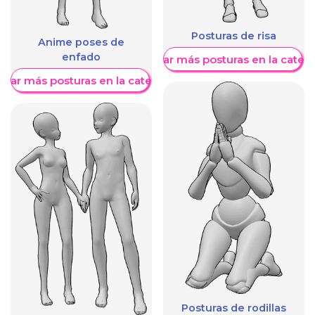
Posturas de risa
Anime poses de
enfado
Mostrar más posturas en la categ
trar más posturas en la categoría
Posturas de rodillas