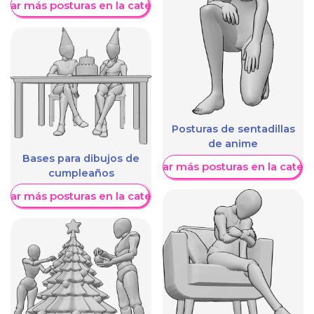
trar más posturas en la categoría
Posturas de sentadillas
de anime
Bases para dibujos de
Mostrar más posturas en la categ
cumpleaños
trar más posturas en la categoría