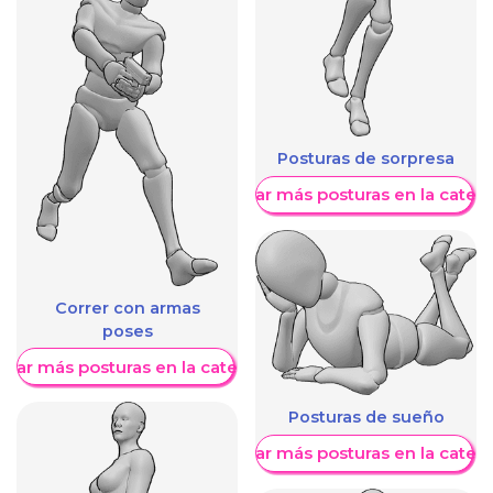
Posturas de sorpresa
Mostrar más posturas en la categ
Correr con armas
poses
trar más posturas en la categoría
Posturas de sueño
Mostrar más posturas en la categ