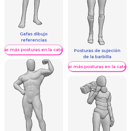
Gafas dibujo
referencias
trar más posturas en la categoría
Posturas de sujeción
de la barbilla
Mostrar más posturas en la categ