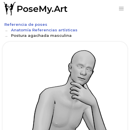
PoseMy.Art
Referencia de poses
Anatomía Referencias artísticas
Postura agachada masculina