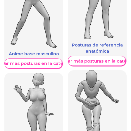
Posturas de referencia
anatómica
Anime base masculino
Mostrar más posturas en la categ
trar más posturas en la categoría