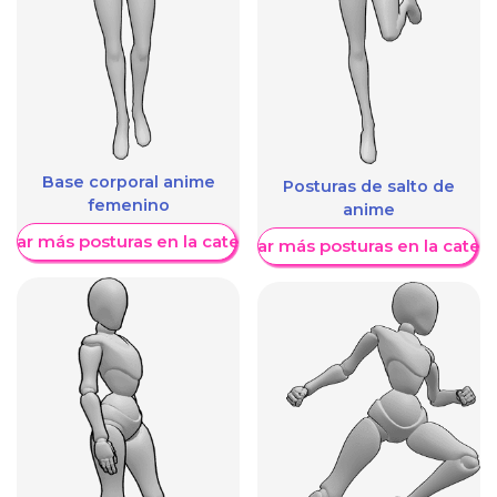
Base corporal anime
Posturas de salto de
femenino
anime
trar más posturas en la categoría
Mostrar más posturas en la categ