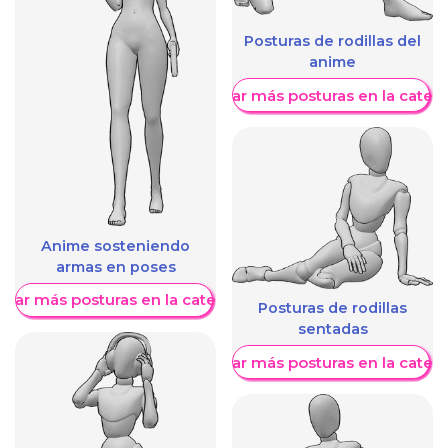
Posturas de rodillas del
anime
Mostrar más posturas en la categ
Anime sosteniendo
armas en poses
trar más posturas en la categoría
Posturas de rodillas
sentadas
Mostrar más posturas en la categ