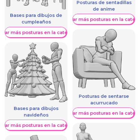
Posturas de sentadillas
de anime
Bases para dibujos de
Mostrar más posturas en la categ
cumpleaños
trar más posturas en la categoría
Posturas de sentarse
acurrucado
Bases para dibujos
Mostrar más posturas en la categ
navideños
trar más posturas en la categoría