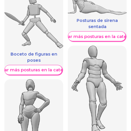
Posturas de sirena
sentada
Mostrar más posturas en la categ
Boceto de figuras en
poses
trar más posturas en la categoría